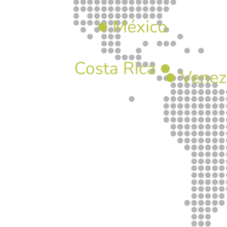
México
Costa Rica
Venez