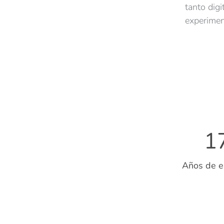
tanto dig
experimen
1
Años de e