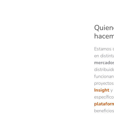
tenemo
metodo
Quien
hace
Estamos 
en distint
mercado
distribui
funciona
proyectos
Insight
y
plataform
beneficio