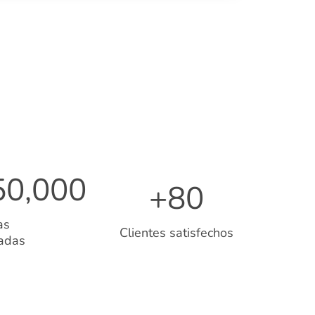
50,000
+
80
as
Clientes satisfechos
adas