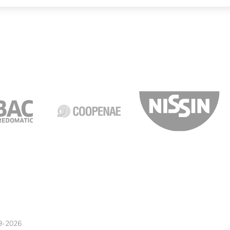
BAC
Coopenae
N
9-2026