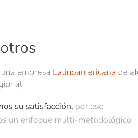
otros
 una empresa
Latinoamericana
de al
gional
os su satisfacción,
por eso
tendemos a lo largo de la región