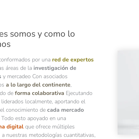
s un enfoque multi-
lógico
es somos y como lo
mos
conformados por una
red de expertos
as áreas de la
investigación de
s
y mercadeo Con asociados
dos
a lo largo del continente
,
ndo de
forma colaborativa
Ejecutando
 liderados localmente, aportando el
 el conocimiento de
cada mercado
específico Todo esto apoyado en una
a digital
que ofrece múltiples
s a nuestras metodologías cuantitativas,