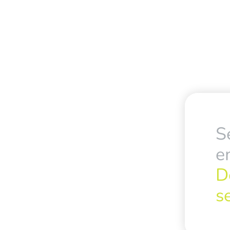
S
e
D
s