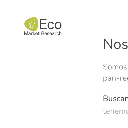
Nos
Somos
pan-re
Buscam
nos ex